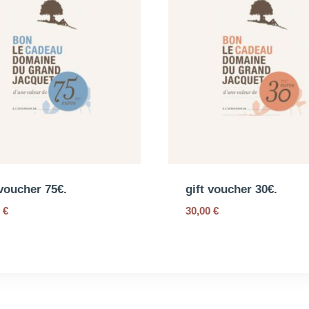
 voucher 75€.
gift voucher 30€.
0
€
30,00
€