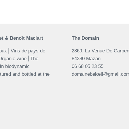
t & Benoît Maclart
The Domain
oux⎪Vins de pays de
2869, La Venue De Carpen
Organic wine⎪The
84380 Mazan
 in biodynamic
06 68 05 23 55
ured and bottled at the
domainebelœil@gmail.co