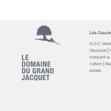
Léa Gauche
A.O.C Vent
Vaucluse⎪
vineyard is
culture⎪Mat
estate.