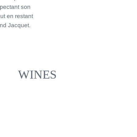
espectant son
out en restant
and Jacquet.
WINES