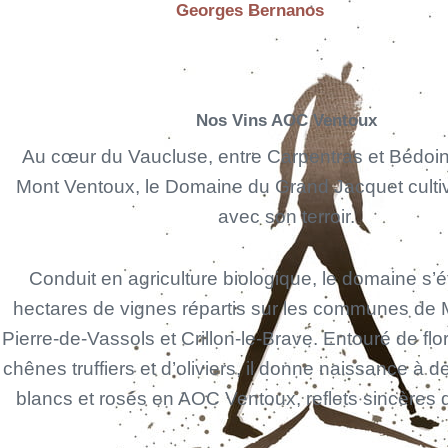
Georges Bernanos
Nos Vins AOC Ventoux
Au cœur du Vaucluse, entre Carpentras et Bédoin
Mont Ventoux, le Domaine du Grand Jacquet cultive
avec son terroir.
Conduit en agriculture biologique, le domaine s’
hectares de vignes répartis sur les communes de 
Pierre-de-Vassols et Crillon-le-Brave. Entouré de fl
chênes truffiers et d’oliviers, il donne naissance à d
blancs et rosés en AOC Ventoux, reflets sincères de