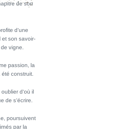
apitre de son
rofite d’une
 et son savoir-
 de vigne.
ême passion, la
été construit.
ublier d’où il
ue de s’écrire.
ne, poursuivent
imés par la