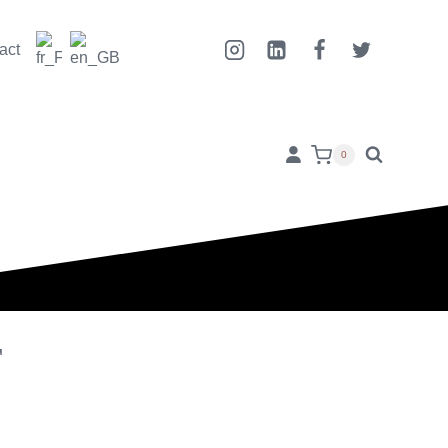
act
0
T