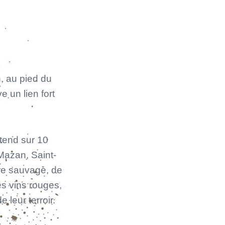
, au pied du
 un lien fort
étend sur 10
Mazan, Saint-
ore sauvage, de
es vins rouges,
 leur terroir.