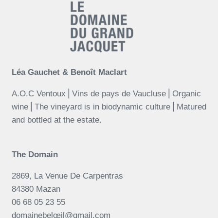
Léa Gauchet & Benoît Maclart
A.O.C Ventoux⎪Vins de pays de Vaucluse⎪Organic
wine⎪The vineyard is in biodynamic culture⎪Matured
and bottled at the estate.
The Domain
2869, La Venue De Carpentras
84380 Mazan
06 68 05 23 55
domainebelœil@gmail.com