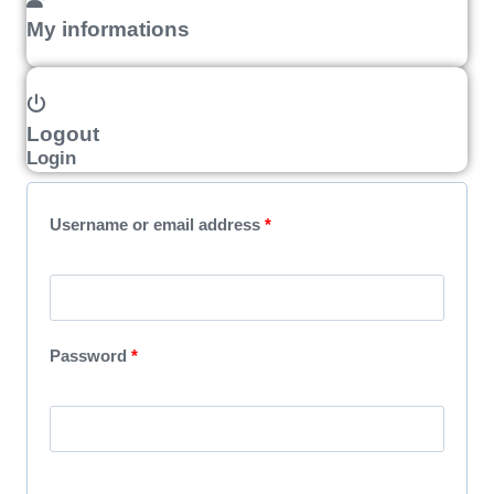
My informations
Logout
Login
R
Username or email address
*
e
q
u
R
Password
*
i
e
r
q
e
u