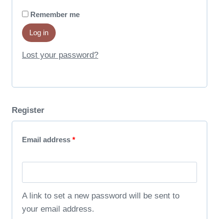
d
i
Remember me
r
Log in
e
Lost your password?
d
Register
R
Email address
*
e
q
u
A link to set a new password will be sent to
your email address.
i