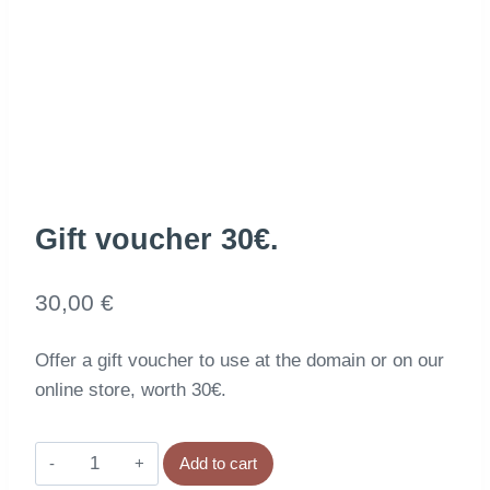
Gift voucher 30€.
30,00
€
Offer a gift voucher to use at the domain or on our
online store, worth 30€.
Bon
Add to cart
cadeau