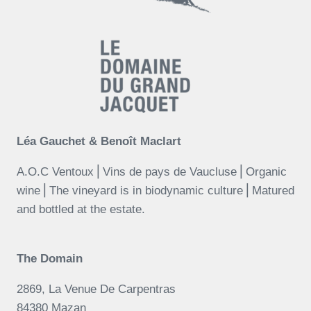
Léa Gauchet & Benoît Maclart
A.O.C Ventoux⎪Vins de pays de Vaucluse⎪Organic
wine⎪The vineyard is in biodynamic culture⎪Matured
and bottled at the estate.
The Domain
2869, La Venue De Carpentras
84380 Mazan