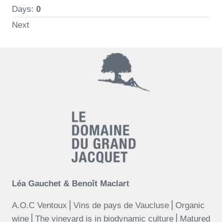
Days:
0
Next
Léa Gauchet & Benoît Maclart
A.O.C Ventoux⎪Vins de pays de Vaucluse⎪Organic
wine⎪The vineyard is in biodynamic culture⎪Matured