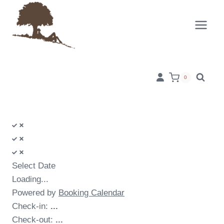
Skip
to
content
0
Select Date
Loading...
Powered by
Booking Calendar
Check-in:
...
Check-out:
...