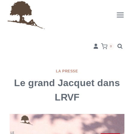
Aller
au
contenu
0
LA PRESSE
Le grand Jacquet dans
LRVF