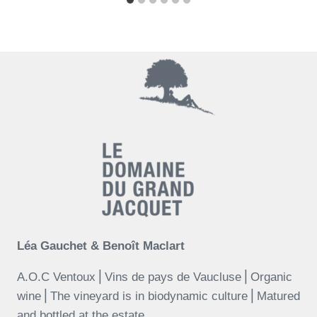
Léa Gauchet & Benoît Maclart
A.O.C Ventoux⎪Vins de pays de Vaucluse⎪Organic
wine⎪The vineyard is in biodynamic culture⎪Matured
and bottled at the estate.